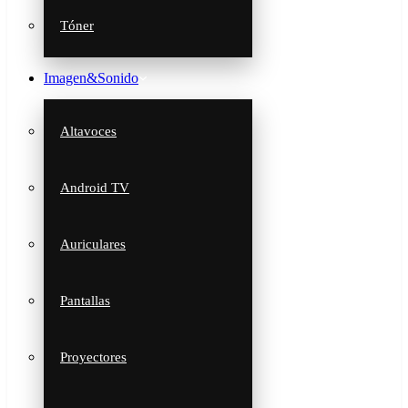
Tóner
Imagen&Sonido
Altavoces
Android TV
Auriculares
Pantallas
Proyectores