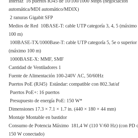
Interfaz  16 puertos RJ45 de 10/100/1000 Mbps (negociación
automática/MDI automático/MDIX)
 2 ranuras Gigabit SFP
Medios de Red  10BASE-T: cable UTP categoría 3, 4, 5 (máximo
100 m)
 100BASE-TX/1000Base-T: cable UTP categoría 5, 5e o superior
(máximo 100 m)
 1000BASE-X: MMF, SMF
Cantidad de Ventiladores 1
Fuente de Alimentación 100-240V AC, 50/60Hz
Puertos PoE (RJ45)  Estándar: compatible con 802.3at/af
 Puertos PoE+: 16 puertos
 Presupuesto de energía PoE: 150 W*
Dimensiones 17.3 × 7.1 × 1.7 in. (440 × 180 × 44 mm)
Montaje Montable en bastidor
Consumo de Potencia Máximo  181,4 W (110 V/60 Hz) (con PD 
150 W conectado)