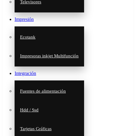
Televisores
Impresión
Ecotank
Impresoras inkjet Multifunción
Integración
Fuentes de alimentación
Hdd / Ssd
Tarjetas Gráficas