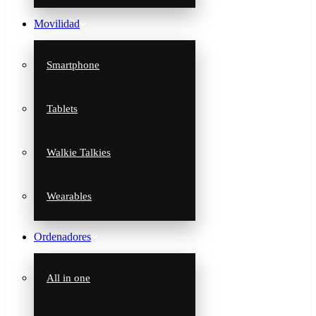
Movilidad
Smartphone
Tablets
Walkie Talkies
Wearables
Ordenadores
All in one