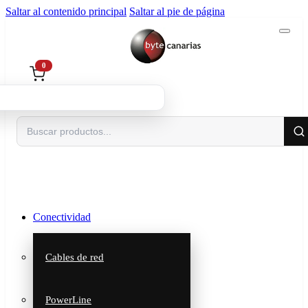
Saltar al contenido principal
Saltar al pie de página
0
Buscar
Conectividad
Cables de red
PowerLine