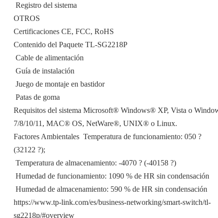
 Registro del sistema
OTROS
Certificaciones CE, FCC, RoHS
Contenido del Paquete TL-SG2218P
 Cable de alimentación
 Guía de instalación
 Juego de montaje en bastidor
 Patas de goma
Requisitos del sistema Microsoft® Windows® XP, Vista o Windo
7/8/10/11, MAC® OS, NetWare®, UNIX® o Linux.
Factores Ambientales  Temperatura de funcionamiento: 050 ?
(32122 ?);
 Temperatura de almacenamiento: -4070 ? (-40158 ?)
 Humedad de funcionamiento: 1090 % de HR sin condensación
 Humedad de almacenamiento: 590 % de HR sin condensación
https://www.tp-link.com/es/business-networking/smart-switch/tl-
sg2218p/#overview