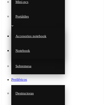
Mini-pcs
Portátiles
Accesorios notebook
Notebook
Sobremesa
Periféricos
Destructoras