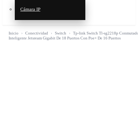
Cámara IP
Inicio
Conectividad
Switch
Tp-link Switch Tl-sg2218p Conmutad
Inteligente Jetsream Gigabit De 18 Puertos Con Poe+ De 16 Puertos