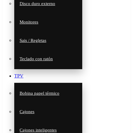
Disco duro externo
Monitores
Sais / Regletas
Teclado con ratón
TPV
Bobina papel térmico
Cajones
Cajones inteligentes