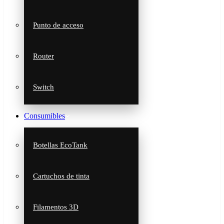
Punto de acceso
Router
Switch
Consumibles
Botellas EcoTank
Cartuchos de tinta
Filamentos 3D