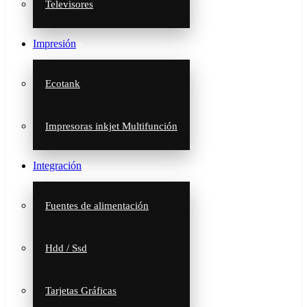
Televisores
Impresión
Ecotank
Impresoras inkjet Multifunción
Integración
Fuentes de alimentación
Hdd / Ssd
Tarjetas Gráficas