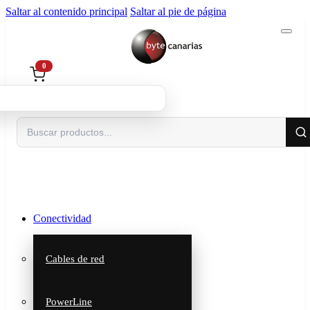
Saltar al contenido principal
Saltar al pie de página
0
Buscar
Conectividad
Cables de red
PowerLine