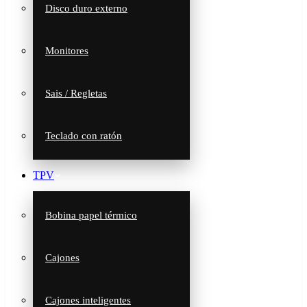
Disco duro externo
Monitores
Sais / Regletas
Teclado con ratón
TPV
Bobina papel térmico
Cajones
Cajones inteligentes