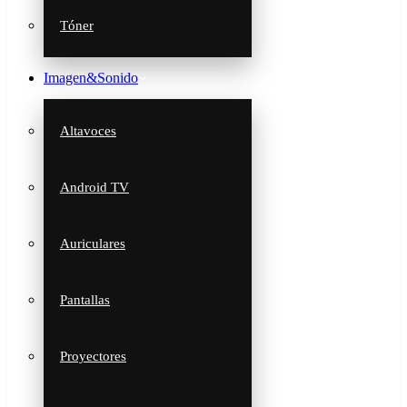
Tóner
Imagen&Sonido
Altavoces
Android TV
Auriculares
Pantallas
Proyectores