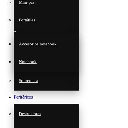
Mini-pcs
Portátiles
Accesorios notebook
Notebook
Sobremesa
Periféricos
Destructoras