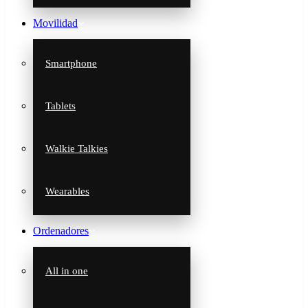
Movilidad
Smartphone
Tablets
Walkie Talkies
Wearables
Ordenadores
All in one