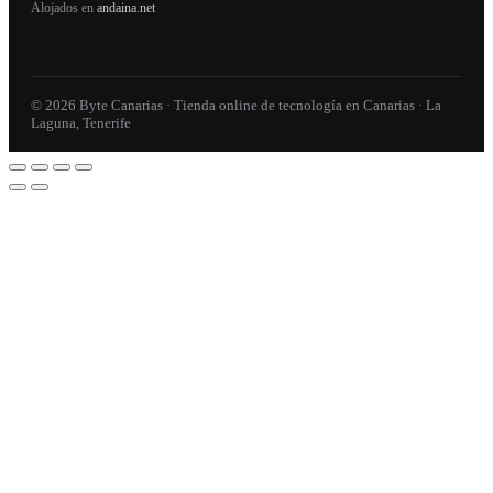
Alojados en
andaina.net
© 2026 Byte Canarias · Tienda online de tecnología en Canarias · La
Laguna, Tenerife