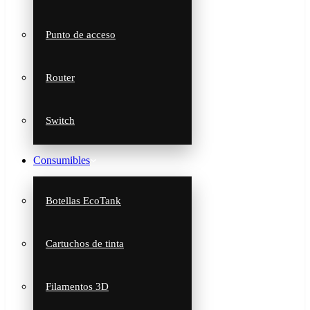
Punto de acceso
Router
Switch
Consumibles
Botellas EcoTank
Cartuchos de tinta
Filamentos 3D