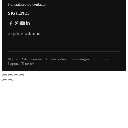
Formulario de contacto
SÍGUENOS
Alojados en
andaina.net
© 2026 Byte Canarias · Tienda online de tecnología en Canarias · La
Laguna, Tenerife