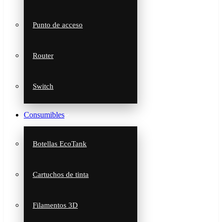
Punto de acceso
Router
Switch
Consumibles
Botellas EcoTank
Cartuchos de tinta
Filamentos 3D