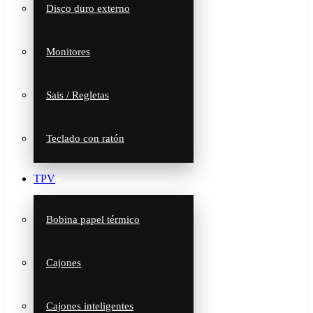
Disco duro externo
Monitores
Sais / Regletas
Teclado con ratón
TPV
Bobina papel térmico
Cajones
Cajones inteligentes