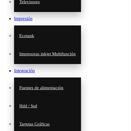
Televisores
Impresión
Ecotank
Impresoras inkjet Multifunción
Integración
Fuentes de alimentación
Hdd / Ssd
Tarjetas Gráficas