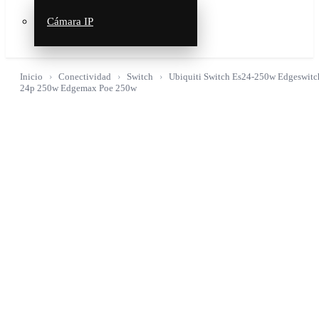
Cámara IP
Inicio
Conectividad
Switch
Ubiquiti Switch Es24-250w Edgeswitc
24p 250w Edgemax Poe 250w