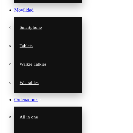
Movilidad
Smartphone
Tablets
Walkie Talkies
Wearables
Ordenadores
All in one