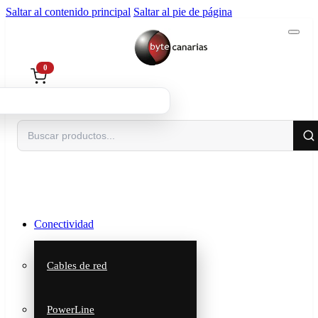
Saltar al contenido principal
Saltar al pie de página
0
Buscar
Conectividad
Cables de red
PowerLine