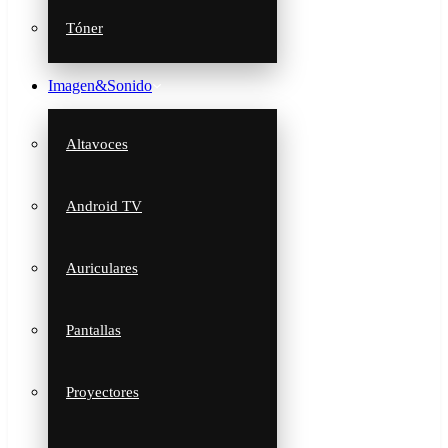
Tóner
Imagen&Sonido
Altavoces
Android TV
Auriculares
Pantallas
Proyectores