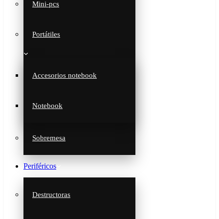
Mini-pcs
Portátiles
Accesorios notebook
Notebook
Sobremesa
Periféricos
Destructoras