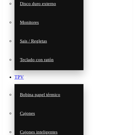
Disco duro externo
Monitores
Sais / Regletas
Teclado con ratón
TPV
Bobina papel térmico
Cajones
Cajones inteligentes