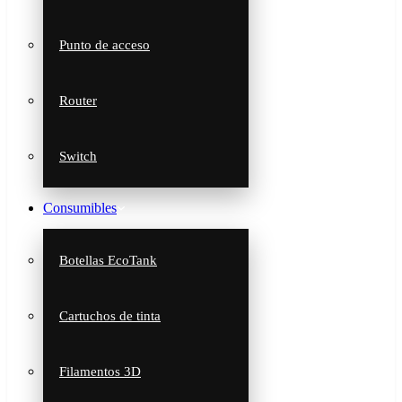
Punto de acceso
Router
Switch
Consumibles
Botellas EcoTank
Cartuchos de tinta
Filamentos 3D