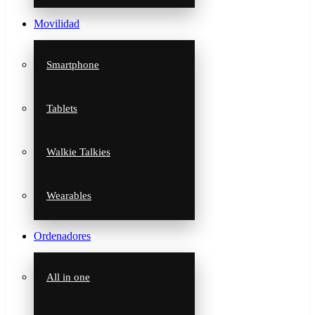
Movilidad
Smartphone
Tablets
Walkie Talkies
Wearables
Ordenadores
All in one