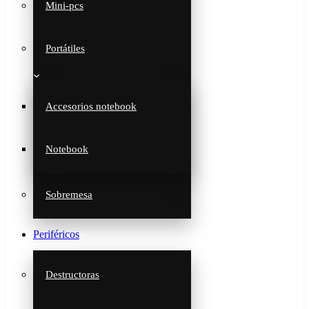
Mini-pcs
Portátiles
Accesorios notebook
Notebook
Sobremesa
Periféricos
Destructoras