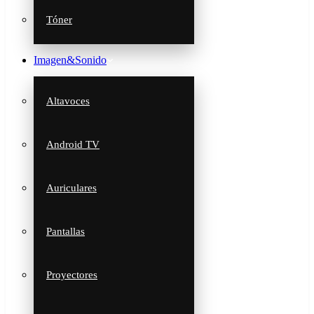
Tóner
Imagen&Sonido
Altavoces
Android TV
Auriculares
Pantallas
Proyectores