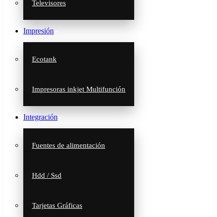
Televisores
Impresión
Ecotank
Impresoras inkjet Multifunción
Integración
Fuentes de alimentación
Hdd / Ssd
Tarjetas Gráficas