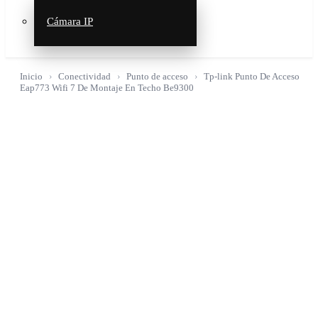
Cámara IP
Inicio
Conectividad
Punto de acceso
Tp-link Punto De Acceso
Eap773 Wifi 7 De Montaje En Techo Be9300