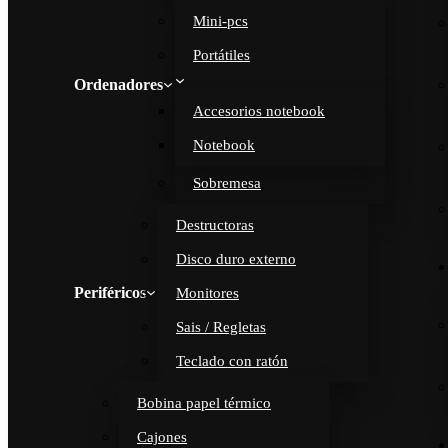
Mini-pcs
Portátiles
Ordenadores
Accesorios notebook
Notebook
Sobremesa
Destructoras
Disco duro externo
Periféricos
Monitores
Sais / Regletas
Teclado con ratón
Bobina papel térmico
Cajones