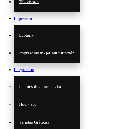
Televisores
Impresión
Ecotank
Impresoras inkjet Multifunción
Integración
Fuentes de alimentación
Hdd / Ssd
Tarjetas Gráficas