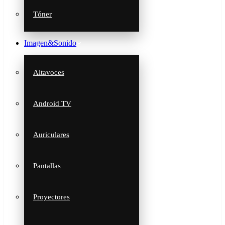
Tóner
Imagen&Sonido
Altavoces
Android TV
Auriculares
Pantallas
Proyectores