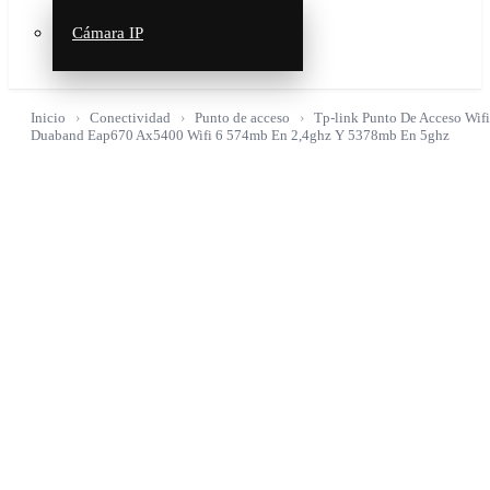
Cámara IP
Inicio
Conectividad
Punto de acceso
Tp-link Punto De Acceso Wifi
Duaband Eap670 Ax5400 Wifi 6 574mb En 2,4ghz Y 5378mb En 5ghz