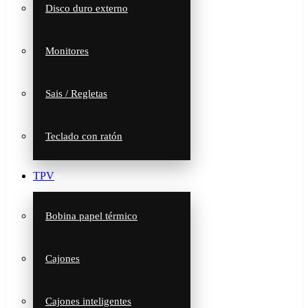
Disco duro externo
Monitores
Sais / Regletas
Teclado con ratón
TPV
Bobina papel térmico
Cajones
Cajones inteligentes