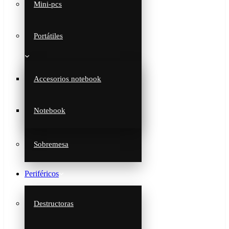
Mini-pcs
Portátiles
Accesorios notebook
Notebook
Sobremesa
Periféricos
Destructoras