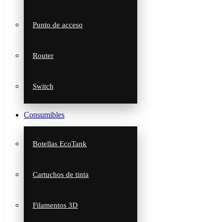
Punto de acceso
Router
Switch
Consumibles
Botellas EcoTank
Cartuchos de tinta
Filamentos 3D