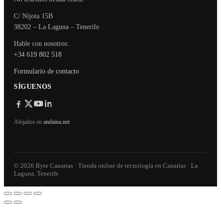
C/ Nijota 15B
38202 – La Laguna – Tenerife
Hable con nosotros:
+34 619 802 518
Formulario de contacto
SÍGUENOS
Alojados en
andaina.net
© 2026 Byte Canarias · Tienda online de tecnología en Canarias · La
Laguna, Tenerife