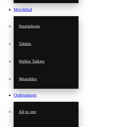
Movilidad
Smartphone
Tablets
Walkie Talkies
Wearables
Ordenadores
All in one