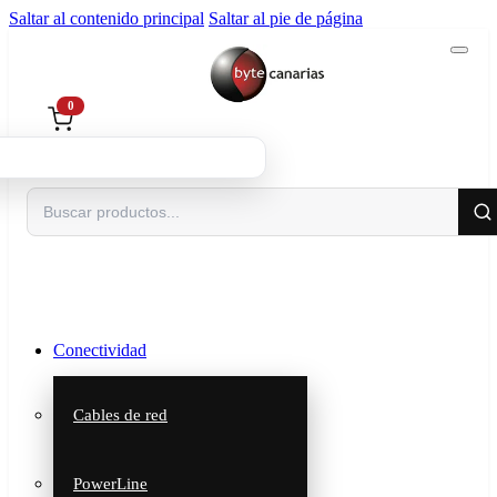
Saltar al contenido principal
Saltar al pie de página
0
Buscar
Conectividad
Cables de red
PowerLine