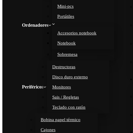
Mini-pcs
Portátiles
Ordenadores
Accesorios notebook
Notebook
Sobremesa
Destructoras
Disco duro externo
Periféricos
Monitores
Sais / Regletas
Teclado con ratón
Bobina papel térmico
Cajones