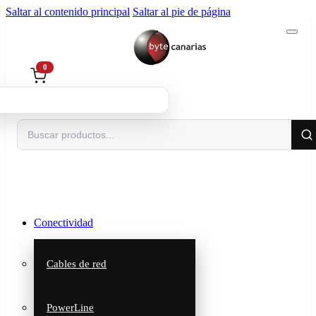
Saltar al contenido principal
Saltar al pie de página
0
Buscar
Conectividad
Cables de red
PowerLine