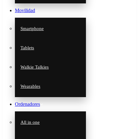
Movilidad
Smartphone
Tablets
Walkie Talkies
Wearables
Ordenadores
All in one