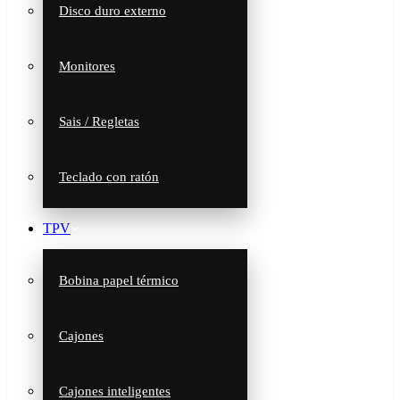
Disco duro externo
Monitores
Sais / Regletas
Teclado con ratón
TPV
Bobina papel térmico
Cajones
Cajones inteligentes