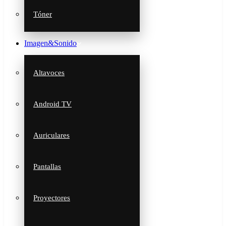
Tóner
Imagen&Sonido
Altavoces
Android TV
Auriculares
Pantallas
Proyectores