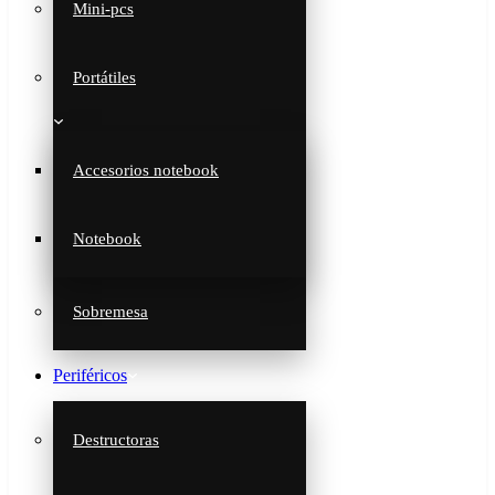
Mini-pcs
Portátiles
Accesorios notebook
Notebook
Sobremesa
Periféricos
Destructoras