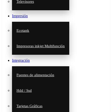
Televisores
Impresión
Ecotank
Impresoras inkjet Multifunción
Integración
Fuentes de alimentación
Hdd / Ssd
Tarjetas Gráficas