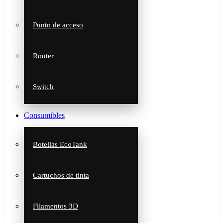
Punto de acceso
Router
Switch
Consumibles
Botellas EcoTank
Cartuchos de tinta
Filamentos 3D