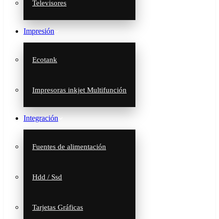
Televisores
Impresión
Ecotank
Impresoras inkjet Multifunción
Integración
Fuentes de alimentación
Hdd / Ssd
Tarjetas Gráficas