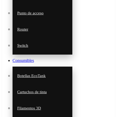
Punto de acceso
Router
Switch
Consumibles
Botellas EcoTank
Cartuchos de tinta
Filamentos 3D