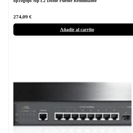
8p10gbps Sfp L2 Doble Fuente Redundante
274,09
€
Añadir al carrito