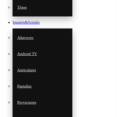
Tóner
Imagen&Sonido
Altavoces
Android TV
Auriculares
Pantallas
Proyectores